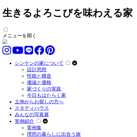
生きるよろこびを味わえる家
メニューを開く
シンケンの家について
設計思想
性能と構造
価値と価格
家づくりの実践
今日もはたらく家
土地からお探しの方へ
スタディハウス
みんなの写真展
実例紹介
実例集
理想の暮らしに出合う旅