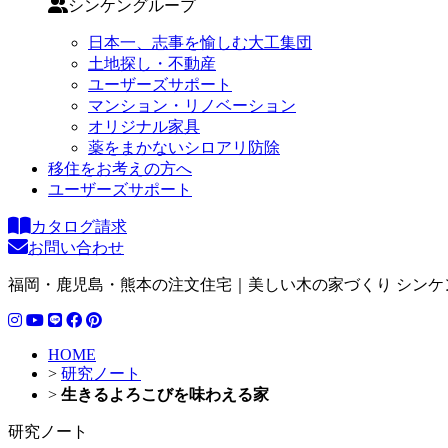
シンケングループ
日本一、志事を愉しむ大工集団
土地探し・不動産
ユーザーズサポート
マンション・リノベーション
オリジナル家具
薬をまかないシロアリ防除
移住をお考えの方へ
ユーザーズサポート
カタログ請求
お問い合わせ
福岡・鹿児島・熊本の注文住宅｜美しい木の家づくり シンケ
HOME
>
研究ノート
>
生きるよろこびを味わえる家
研究ノート