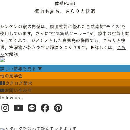
体感Point
梅雨も夏も、さらりと快適
シンケンの家の内壁は、調湿性能に優れた自然素材
“モイス”
を
使用しています。さらに
“空気集熱ソーラー”
が、家中の空気も動
かしてくれて、ジメジメとした鹿児島の梅雨でも、さらりと快
適。洗濯物か乾きやすい環境をつくります。▶︎詳しくは、
こち
ら
で解説
詳しい情報を見る ▼
他の見学会
カタログ請求
お問い合わせ
follow us !