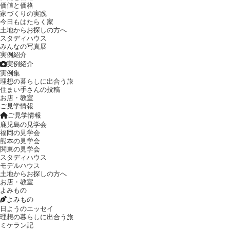
価値と価格
家づくりの実践
今日もはたらく家
土地からお探しの方へ
スタディハウス
みんなの写真展
実例紹介
実例紹介
実例集
理想の暮らしに出合う旅
住まい手さんの投稿
お店・教室
ご見学情報
ご見学情報
鹿児島の見学会
福岡の見学会
熊本の見学会
関東の見学会
スタディハウス
モデルハウス
土地からお探しの方へ
お店・教室
よみもの
よみもの
日ようのエッセイ
理想の暮らしに出合う旅
ミケラン記