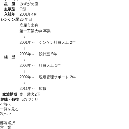
星 座
みずがめ座
血液型
O型
入社年
2001年4月
シンケン歴
26 年目
鹿屋市出身
第一工業大学 卒業
↓
2001年～ シンケン社員大工 2年
↓
2003年～ 設計室 5年
経 歴
↓
2008年～ 社員大工 1年
↓
2009年～ 現場管理サポート 2年
↓
2011年～ 広報
家族構成
妻、愛犬2匹
趣味・特技
ものづくり
< 前へ
一覧を見る
次へ >
部署選択
営 業