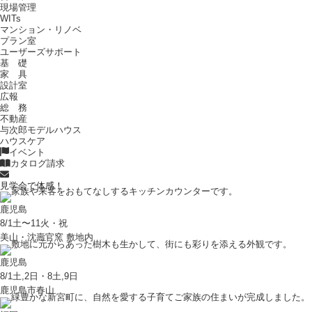
現場管理
WITs
マンション・リノベ
プラン室
ユーザーズサポート
基 礎
家 具
設計室
広報
総 務
不動産
与次郎モデルハウス
ハウスケア
イベント
カタログ請求
見学会で体感！
鹿児島
8/1土〜11火・祝
美山・沈壽官窯 敷地内
鹿児島
8/1土,2日・8土,9日
鹿児島市春山