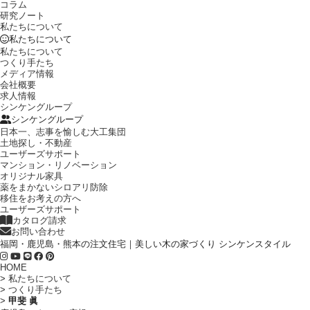
コラム
研究ノート
私たちについて
私たちについて
私たちについて
つくり手たち
メディア情報
会社概要
求人情報
シンケングループ
シンケングループ
日本一、志事を愉しむ大工集団
土地探し・不動産
ユーザーズサポート
マンション・リノベーション
オリジナル家具
薬をまかないシロアリ防除
移住をお考えの方へ
ユーザーズサポート
カタログ請求
お問い合わせ
福岡・鹿児島・熊本の注文住宅｜美しい木の家づくり シンケンスタイル
HOME
>
私たちについて
>
つくり手たち
>
甲斐 眞