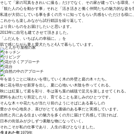
そして「家の写真をきれいに撮る」だけでなく、その家が建っている環境、
「観た人の心を動かす事」それと「活き活きと働く仲間たちの魅力的な姿を
私達が大切にしている事を多くの方々に知ってもらい共感をいただける様に
これからも楽しみながら試行錯誤を繰り返して、
より良いものをお届けしたいと思います。
2013年に自宅も建てさせて頂きました。
「ふだんを、いちばんの幸福に。」を
肌で感じながら妻と愛犬たちと4人で暮らしています。
年を追うごとに味わいを増していく木の外壁と庭の木々たち。
春に花を咲かせ新芽を出し、夏に心地いい木陰を作ってくれる。
秋には紅葉して庭を彩り、冬は落ち葉の絨毯で足元を楽しませてくれる。
肥料をあげたり剪定したり、育てることも楽しみのひとつです。
そんな木々や花たちが当たり前のようにそばにある暮らしの
豊かさや心地良さ、喜びがとても価値のある事だと実感しています。
自然と共にある住まいの魅力を多くの方に届けて共感して頂ければ、
日本の街並みが少しずつ素敵な物になっていく。
それこそが私の仕事であり、人生の喜びとなりました。
生まれた年
1979年