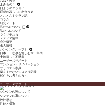
お店・教室
よみもの
日ようのエッセイ
理想の暮らしに出合う旅
とことんミケラン記
コラム
研究ノート
私たちについて
私たちについて
つくり手たち
メディア情報
会社概要
求人情報
シンケングループ
日本一、志事を愉しむ大工集団
土地探し・不動産
ユーザーズサポート
マンション・リノベーション
オリジナル家具
薬をまかないシロアリ防除
移住をお考えの方へ
ユーザーズサポート
シンケンの家について
シンケンの家について
設計思想
性能と構造