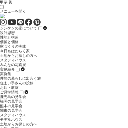
甲斐 眞
メニューを開く
シンケンの家について
設計思想
性能と構造
価値と価格
家づくりの実践
今日もはたらく家
土地からお探しの方へ
スタディハウス
みんなの写真展
実例紹介
実例集
理想の暮らしに出合う旅
住まい手さんの投稿
お店・教室
ご見学情報
鹿児島の見学会
福岡の見学会
熊本の見学会
関東の見学会
スタディハウス
モデルハウス
土地からお探しの方へ