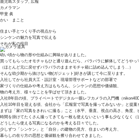
鹿児島スタッフ, 広報
カメラマン
甲斐 眞
かい まこと
住まい手とつくり手の視点から
シンケンの魅力を写真で伝える
それが私の役目
幼い頃から物の形や仕組みに興味がありました。
買ってもらったオモチャもひと通り遊んだら、バラバラに解体してどうやっ
（ほとんど元に戻せずバラバラのままオモチャ箱に詰め込んでしまう…）
そんな幼少期から抜けない物(ガジェット)好きが講じて今に至ります。
入社してから社員大工・設計室・現場管理サポートなどの部署で
家づくりの仕組みや考え方はもちろん、シンケンの思想や価値観、
物の考え方、様々なことを学ばせて頂きました。
入社8年目の頃、プライベートでデジタル一眼レフカメラの入門機（nikon4
入社10年目を迎える頃、会社から「広報室で写真を撮ってみないか」と提
まずは「家の写真をきれいに撮る」こと（水平、垂直、視点の高さ、角度、
時間を掛けてたくさん撮ってきても一枚も使えないという事も少なくなく（
どうしたら使える写真になるのかを考える日々でした。
少しずつ「シンケン」と「自分」の建物の見方、住まいの考え方、
暮らしの在り方の思想と価値観を擦り合わせてきました。