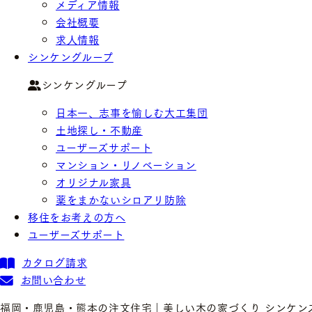
メディア情報
会社概要
求人情報
シンケングループ
シンケングループ
日本一、志事を愉しむ大工集団
土地探し・不動産
ユーザーズサポート
マンション・リノベーション
オリジナル家具
薬をまかないシロアリ防除
移住をお考えの方へ
ユーザーズサポート
カタログ請求
お問い合わせ
福岡・鹿児島・熊本の注文住宅｜美しい木の家づくり シンケン