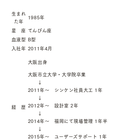
生まれ
1985年
た年
星 座
てんびん座
血液型
B型
入社年
2011年4月
大阪出身
大阪市立大学・大学院卒業
↓
2011年～ シンケン社員大工 1年
↓
2012年～ 設計室 2年
経 歴
↓
2014年～ 福岡にて現場管理 1年半
↓
2015年～ ユーザーズサポート 1年