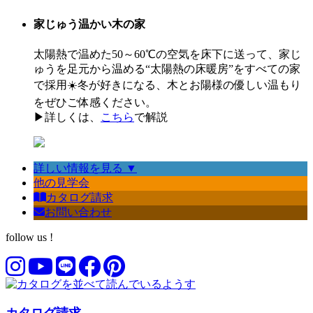
家じゅう温かい木の家
太陽熱で温めた50～60℃の空気を床下に送って、家じ
ゅうを足元から温める“太陽熱の床暖房”をすべての家
で採用☀️冬が好きになる、木とお陽様の優しい温もり
をぜひご体感ください。
▶︎詳しくは、
こちら
で解説
詳しい情報を見る ▼
他の見学会
カタログ請求
お問い合わせ
follow us !
カタログ請求