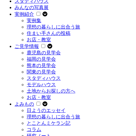
スタディハウス
みんなの写真展
実例紹介
実例集
理想の暮らしに出合う旅
住まい手さんの投稿
お店・教室
ご見学情報
鹿児島の見学会
福岡の見学会
熊本の見学会
関東の見学会
スタディハウス
モデルハウス
土地からお探しの方へ
お店・教室
よみもの
日ようのエッセイ
理想の暮らしに出合う旅
とことんミケラン記
コラム
研究ノート