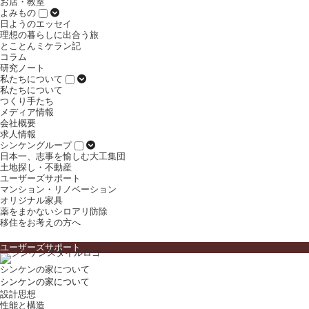
お店・教室
よみもの
日ようのエッセイ
理想の暮らしに出合う旅
とことんミケラン記
コラム
研究ノート
私たちについて
私たちについて
つくり手たち
メディア情報
会社概要
求人情報
シンケングループ
日本一、志事を愉しむ大工集団
土地探し・不動産
ユーザーズサポート
マンション・リノベーション
オリジナル家具
薬をまかないシロアリ防除
移住をお考えの方へ
ユーザーズサポート
シンケンの家について
シンケンの家について
設計思想
性能と構造