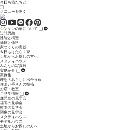
今日も猫たちと
メニューを開く
シンケンの家について
設計思想
性能と構造
価値と価格
家づくりの実践
今日もはたらく家
土地からお探しの方へ
スタディハウス
みんなの写真展
実例紹介
実例集
理想の暮らしに出合う旅
住まい手さんの投稿
お店・教室
ご見学情報
鹿児島の見学会
福岡の見学会
熊本の見学会
関東の見学会
スタディハウス
モデルハウス
土地からお探しの方へ