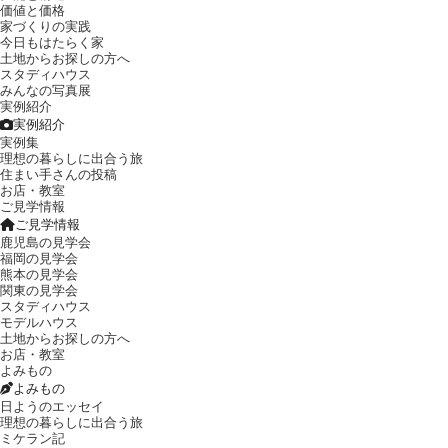
価値と価格
家づくりの実践
今日もはたらく家
土地からお探しの方へ
スタディハウス
みんなの写真展
実例紹介
実例紹介
実例集
理想の暮らしに出合う旅
住まい手さんの投稿
お店・教室
ご見学情報
ご見学情報
鹿児島の見学会
福岡の見学会
熊本の見学会
関東の見学会
スタディハウス
モデルハウス
土地からお探しの方へ
お店・教室
よみもの
よみもの
日ようのエッセイ
理想の暮らしに出合う旅
ミケラン記