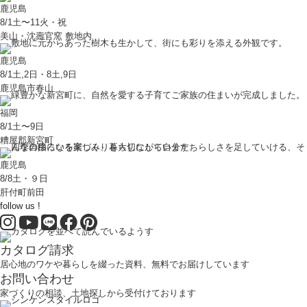
鹿児島
8/1土〜11火・祝
美山・沈壽官窯 敷地内
鹿児島
8/1土,2日・8土,9日
鹿児島市春山
福岡
8/1土〜9日
糟屋郡新宮町
鹿児島
8/8土・９日
肝付町前田
follow us !
カタログ請求
居心地のワケや暮らしを綴った資料、無料でお届けしています
お問い合わせ
家づくりの相談、土地探しから受付けております