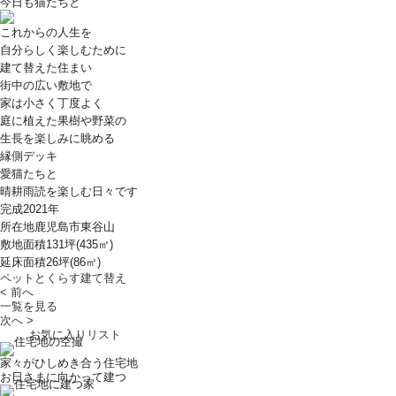
今日も猫たちと
これからの人生を
自分らしく楽しむために
建て替えた住まい
街中の広い敷地で
家は小さく丁度よく
庭に植えた果樹や野菜の
生長を楽しみに眺める
縁側デッキ
愛猫たちと
晴耕雨読を楽しむ日々です
完成
2021年
所在地
鹿児島市東谷山
敷地面積
131坪(435㎡)
延床面積
26坪(86㎡)
ペットとくらす
建て替え
< 前へ
一覧を見る
次へ >
お気に入りリスト
家々がひしめき合う住宅地
お日さまに向かって建つ