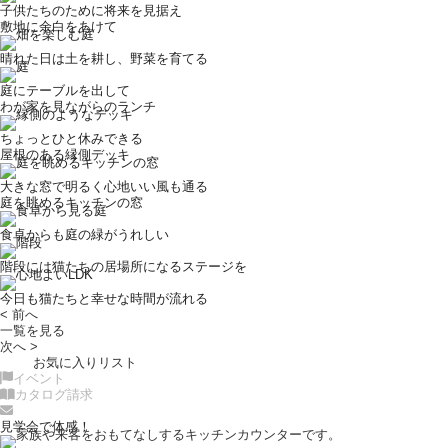
子供たちのために将来を見据え
敷地に余白をあけて
晴れた日は土を耕し、野菜を育てる
庭にテーブルを出して
わが家を見ながらのランチ
ちょっとひと休みできる
屋根のある縁側デッキ
大きな窓で明るく心地いい風も通る
庭を眺めるキッチンの窓
食卓からも庭の緑がうれしい
階段には猫たちの居場所になるステージを
今日も猫たちと幸せな時間が流れる
< 前へ
一覧を見る
次へ >
お気に入りリスト
イベント
カタログ請求
見学会で体感！