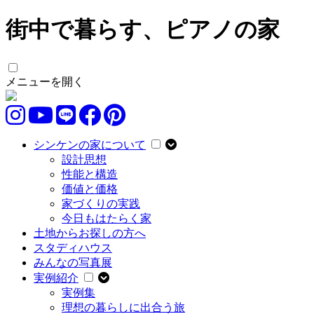
街中で暮らす、ピアノの家
メニューを開く
シンケンの家について
設計思想
性能と構造
価値と価格
家づくりの実践
今日もはたらく家
土地からお探しの方へ
スタディハウス
みんなの写真展
実例紹介
実例集
理想の暮らしに出合う旅