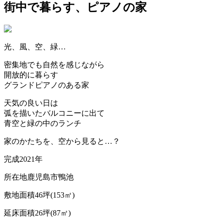
街中で暮らす、ピアノの家
光、風、空、緑…
密集地でも自然を感じながら
開放的に暮らす
グランドピアノのある家
天気の良い日は
弧を描いたバルコニーに出て
青空と緑の中のランチ
家のかたちを、空から見ると…？
完成
2021年
所在地
鹿児島市鴨池
敷地面積
46坪(153㎡)
延床面積
26坪(87㎡)