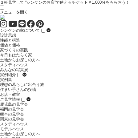
３軒見学して “シンケンのお店”で使えるチケット￥1,000分をもらおう！
メニューを開く
シンケンの家について
設計思想
性能と構造
価値と価格
家づくりの実践
今日もはたらく家
土地からお探しの方へ
スタディハウス
みんなの写真展
実例紹介
実例集
理想の暮らしに出合う旅
住まい手さんの投稿
お店・教室
ご見学情報
鹿児島の見学会
福岡の見学会
熊本の見学会
関東の見学会
スタディハウス
モデルハウス
土地からお探しの方へ