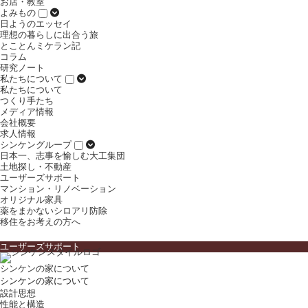
お店・教室
よみもの
日ようのエッセイ
理想の暮らしに出合う旅
とことんミケラン記
コラム
研究ノート
私たちについて
私たちについて
つくり手たち
メディア情報
会社概要
求人情報
シンケングループ
日本一、志事を愉しむ大工集団
土地探し・不動産
ユーザーズサポート
マンション・リノベーション
オリジナル家具
薬をまかないシロアリ防除
移住をお考えの方へ
ユーザーズサポート
シンケンの家について
シンケンの家について
設計思想
性能と構造