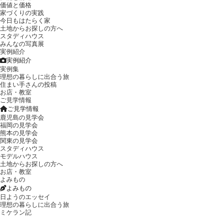
価値と価格
家づくりの実践
今日もはたらく家
土地からお探しの方へ
スタディハウス
みんなの写真展
実例紹介
実例紹介
実例集
理想の暮らしに出合う旅
住まい手さんの投稿
お店・教室
ご見学情報
ご見学情報
鹿児島の見学会
福岡の見学会
熊本の見学会
関東の見学会
スタディハウス
モデルハウス
土地からお探しの方へ
お店・教室
よみもの
よみもの
日ようのエッセイ
理想の暮らしに出合う旅
ミケラン記