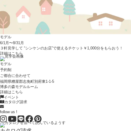
モデル
6/1月〜8/31月
３軒見学して “シンケンのお店”で使えるチケット￥1,000分をもらおう！
詳細はこちら
モデル
予約制
ご都合に合わせて
福岡県糟屋郡志免町別府東1-1-5
博多の森モデルルーム
詳細はこちら
イベント
カタログ請求
follow us !
カタログ請求