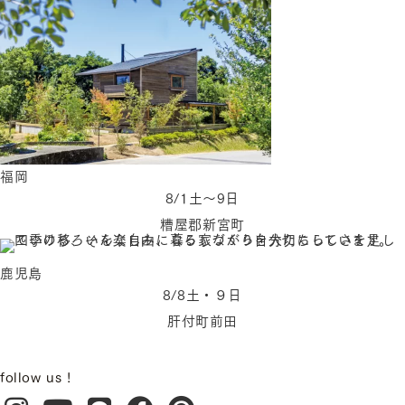
福岡
8/1土〜9日
糟屋郡新宮町
鹿児島
8/8土・９日
肝付町前田
follow us !