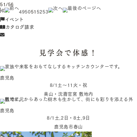
51/56
49
50
51
52
53
イベント
カタログ請求
見学会で体感！
鹿児島
8/1土〜11火・祝
美山・沈壽官窯 敷地内
鹿児島
8/1土,2日・8土,9日
鹿児島市春山