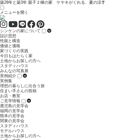
築28年と築3年 親子２棟の家 ケヤキがくれる、夏の涼🎐
メニューを開く
シンケンの家について
設計思想
性能と構造
価値と価格
家づくりの実践
今日もはたらく家
土地からお探しの方へ
スタディハウス
みんなの写真展
実例紹介
実例集
理想の暮らしに出合う旅
住まい手さんの投稿
お店・教室
ご見学情報
鹿児島の見学会
福岡の見学会
熊本の見学会
関東の見学会
スタディハウス
モデルハウス
土地からお探しの方へ