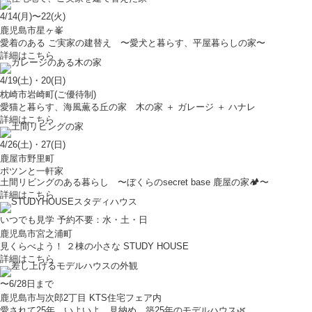
4/14(月)〜22(火)
鹿児島市星ヶ峯
愛着のある ご実家の建替え 〜愛犬と暮らす、平屋暮らしの家〜
詳細はこちら
4/19(土)・20(日)
枕崎市岩崎町(ご優待制)
愛猫と暮らす、海風薫る丘の家 木の家 ＋ ガレージ ＋ ハナレ
詳細はこちら
4/26(土)・27(日)
鹿屋市野里町
ポツンと一軒家
土間リビングのある暮らし 〜ぼくらのsecret base 鹿屋の家🏕️〜
詳細はこちら
いつでも見学 予約不要：水・土・日
鹿児島市宮之浦町
見くらべよう！ ２棟の小さな STUDY HOUSE
詳細はこちら
〜6/28日まで
鹿児島市与次郎2丁目 KTS住宅フェア内
愛されて25年。いよいよ、見納め 築25年のモデルハウス🌿