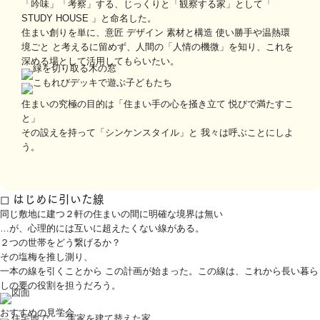
「吟味」「考察」する、じっくりと「観察する家」として「
STUDY HOUSE 」と命名した。
住まい創りを単に、意匠 デザイン 素材と構造 使い勝手や温熱環
境ごと と考えるに留めず、人間の「人情の機微」を知り、これを
深める場として活用してもらいたい。
住まいの究極の目的は「住まい手の心を掻き立て 悦びで満たすこ
と」
その設えを持って「シンケンスタイル」と 我々は呼ぶことにしよ
う。
◻︎ はじめに引いた線
同じ敷地に建つ２軒の住まいの間に明確な境界は無い
…が、心理的には互いに超えたくない線がある。
２つの世帯をどう繋げるか？
その塩梅を推し測り、
一本の線を引くことから この計画が始まった。この線は、これから長い暮ら
しの要の役割を担うだろう。
おすすめの見学会