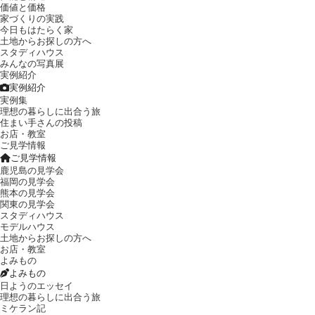
価値と価格
家づくりの実践
今日もはたらく家
土地からお探しの方へ
スタディハウス
みんなの写真展
実例紹介
実例紹介
実例集
理想の暮らしに出合う旅
住まい手さんの投稿
お店・教室
ご見学情報
ご見学情報
鹿児島の見学会
福岡の見学会
熊本の見学会
関東の見学会
スタディハウス
モデルハウス
土地からお探しの方へ
お店・教室
よみもの
よみもの
日ようのエッセイ
理想の暮らしに出合う旅
ミケラン記