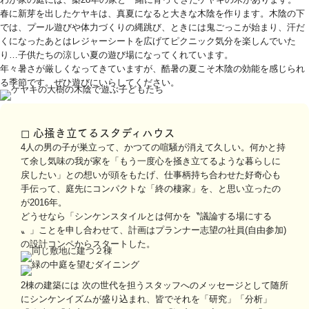
春に新芽を出したケヤキは、真夏になると大きな木陰を作ります。木陰の下
では、プール遊びや体力づくりの縄跳び、ときには鬼ごっこが始まり、汗だ
くになったあとはレジャーシートを広げてピクニック気分を楽しんでいた
り…子供たちの涼しい夏の遊び場になってくれています。
年々暑さが厳しくなってきていますが、酷暑の夏こそ木陰の効能を感じられ
る季節です。ぜひ遊びにいらしてください。
◻︎ 心掻き立てるスタディハウス
4人の男の子が巣立って、かつての喧騒が消えて久しい。何かと持
て余し気味の我が家を「もう一度心を掻き立てるような暮らしに
戻したい」との想いが頭をもたげ、仕事柄持ち合わせた好奇心も
手伝って、庭先にコンパクトな「終の棲家」を、と思い立ったの
が2016年。
どうせなら「シンケンスタイルとは何かを〝議論する場にする
〟」ことを申し合わせて、計画はプランナー志望の社員(自由参加)
の設計コンペからスタートした。
2棟の建築には 次の世代を担うスタッフへのメッセージとして随所
にシンケンイズムが盛り込まれ、皆でそれを「研究」「分析」