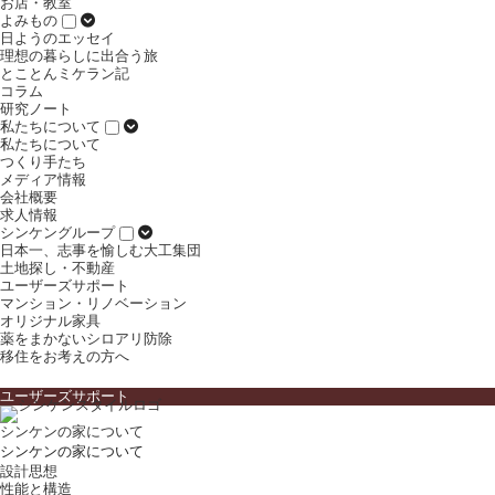
お店・教室
よみもの
日ようのエッセイ
理想の暮らしに出合う旅
とことんミケラン記
コラム
研究ノート
私たちについて
私たちについて
つくり手たち
メディア情報
会社概要
求人情報
シンケングループ
日本一、志事を愉しむ大工集団
土地探し・不動産
ユーザーズサポート
マンション・リノベーション
オリジナル家具
薬をまかないシロアリ防除
移住をお考えの方へ
ユーザーズサポート
シンケンの家について
シンケンの家について
設計思想
性能と構造