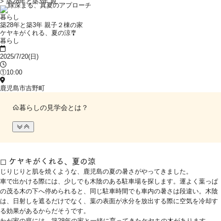
>
築28年と築3年 親...
暮らし
築28年と築3年 親子２棟の家
ケヤキがくれる、夏の涼🎐
暮らし
2025/7/20(日)
①10:00
鹿児島市吉野町
暮らしの見学会とは？
◻︎ ケヤキがくれる、夏の涼
じりじりと肌を焼くような、鹿児島の夏の暑さがやってきました。
車で出かける際には、少しでも木陰のある駐車場を探します。運よく葉っぱ
の茂る木の下へ停められると、同じ駐車時間でも車内の暑さは段違い。木陰
は、日射しを遮るだけでなく、葉の表面が水分を放出する際に空気を冷却す
る効果があるからだそうです。
わが家の庭には、築28年の家と一緒に育ってきたケヤキの木があります。