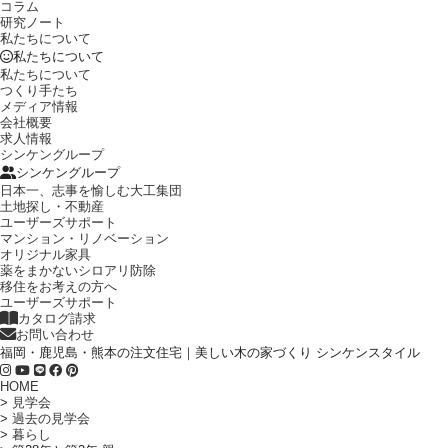
コラム
研究ノート
私たちについて
私たちについて
私たちについて
つくり手たち
メディア情報
会社概要
求人情報
シンケングループ
シンケングループ
日本一、志事を愉しむ大工集団
土地探し・不動産
ユーザーズサポート
マンション・リノベーション
オリジナル家具
薬をまかないシロアリ防除
移住をお考えの方へ
ユーザーズサポート
カタログ請求
お問い合わせ
福岡・鹿児島・熊本の注文住宅｜美しい木の家づくり シンケンスタイル
HOME
>
見学会
>
過去の見学会
>
暮らし