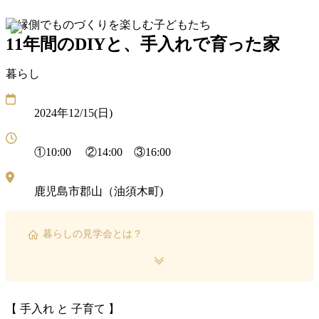
メ
11年間のDIYと、手入れで育
ニ
11年間のDIYと、手入れで育った家
ュ
ー
暮らし
を
開
く
2024年12/15(日)
①10:00 ②14:00 ③16:00
鹿児島市郡山（油須木町)
暮らしの見学会とは？
【 手入れ と 子育て 】