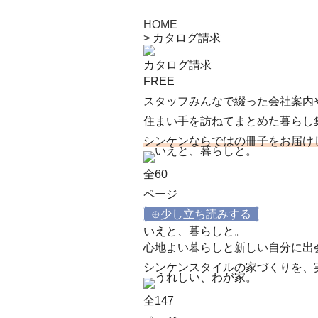
HOME
>
カタログ請求
カタログ請求
FREE
スタッフみんなで綴った会社案内
住まい手を訪ねてまとめた暮らし
シンケンならではの
冊子をお届け
全60
ページ
⊕少し立ち読みする
いえと、暮らしと。
心地よい暮らしと新しい自分に出
シンケンスタイルの家づくりを、
全147