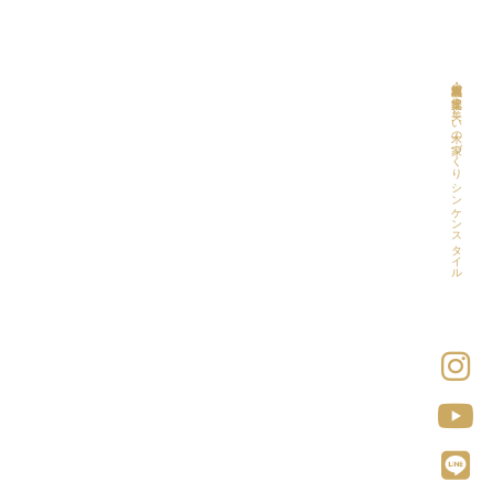
福岡・熊本・鹿児島の提案住宅｜美しい木の家づくり シンケンスタイル
。