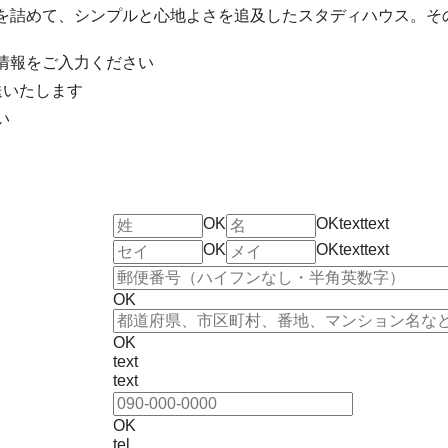
を詰めて、シンプルと心地よさを追及したスタディハウス。そ
情報をご入力ください
送いたします
い
OK
OK
text
text
OK
OK
text
text
OK
OK
text
text
OK
tel