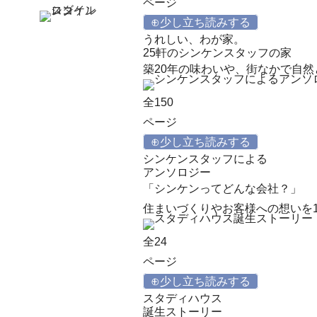
ページ
⊕少し立ち読みする
うれしい、わが家。
25軒のシンケンスタッフの家
築20年の味わいや、街なかで自
全150
ページ
⊕少し立ち読みする
シンケンスタッフによる
アンソロジー
「シンケンってどんな会社？」
住まいづくりやお客様への想いを
全24
ページ
⊕少し立ち読みする
スタディハウス
誕生ストーリー