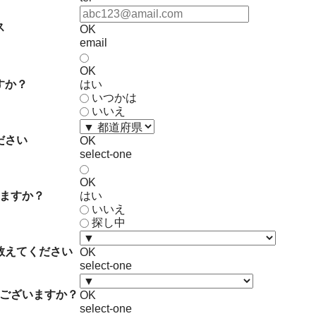
ス
OK
email
OK
すか？
はい
いつかは
いいえ
ださい
OK
select-one
OK
ますか？
はい
いいえ
探し中
教えてください
OK
select-one
ございますか？
OK
select-one