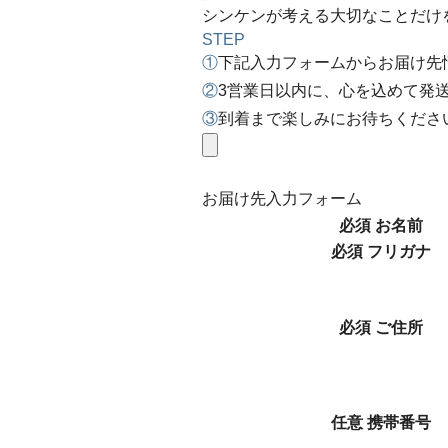
シンケンが考える大切なことだけ
STEP
①
下記入力フォームからお届け先
②
3営業日以内に、心を込めて発
③
到着まで楽しみにお待ちくださ
お届け先入力フォーム
必須
お名前
必須
フリガナ
必須
ご住所
任意
携帯番号