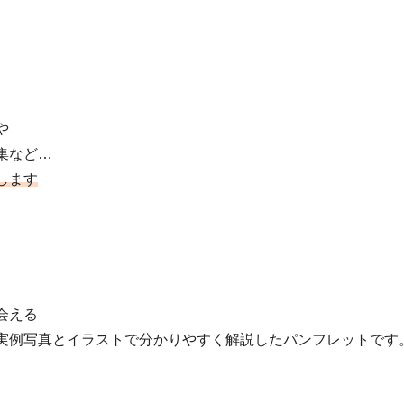
や
集など…
します
会える
実例写真とイラストで分かりやすく解説したパンフレットです